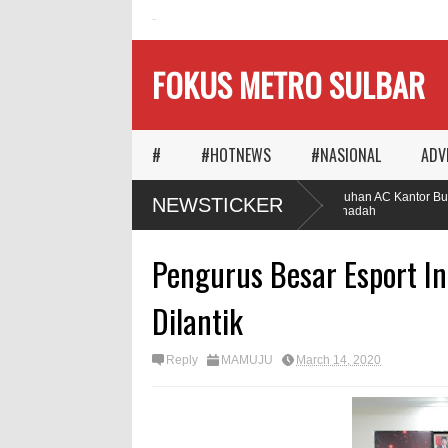
HOME
FOKUS METRO SULBAR
#
#HOTNEWS
#NASIONAL
ADV
MAPIA Ajak Calon Pengantin
Puluhan AC Kantor Bupat
NEWSTICKER
Tanam Pohon
Penadah
Pengurus Besar Esport I
Dilantik
Reply
MAMUJU
March 14, 2020