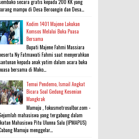
sembako secara gratis kepada 200 KK yang
kurang mampu di Desa Beroangin dan Desa...
Kodim 1401 Majene Lakukan
Komsos Melalui Buka Puasa
Bersama
Bupati Majene Fahmi Massiara
beserta Ny Fatmawati Fahmi saat menyerahkan
santunan kepada anak yatim dalam acara buka
puasa bersama di Mako...
Temui Pendemo, Ismail Angkat
Bicara Soal Gedung Kesenian
Mangkrak
Mamuju , fokusmetrosulbar.com -
Sejumlah mahasiswa yang tergabung dalam
Ikatan Mahasiswa Pitu Ulunna Salu (IPMAPUS)
Cabang Mamuju menggelar...