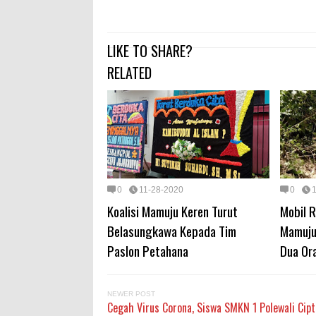
LIKE TO SHARE?
RELATED
0
11-28-2020
0
Koalisi Mamuju Keren Turut
Mobil 
Belasungkawa Kepada Tim
Mamuju
Paslon Petahana
Dua Or
NEWER POST
Cegah Virus Corona, Siswa SMKN 1 Polewali Cip