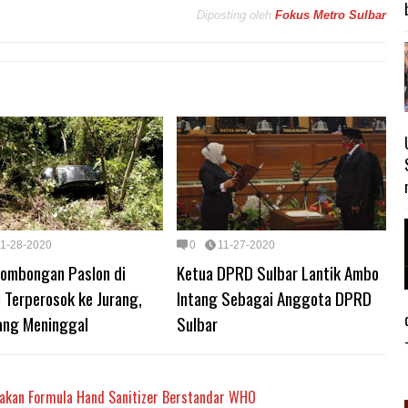
Diposting oleh
Fokus Metro Sulbar
11-28-2020
0
11-27-2020
Rombongan Paslon di
Ketua DPRD Sulbar Lantik Ambo
 Terperosok ke Jurang,
Intang Sebagai Anggota DPRD
ang Meninggal
Sulbar
takan Formula Hand Sanitizer Berstandar WHO