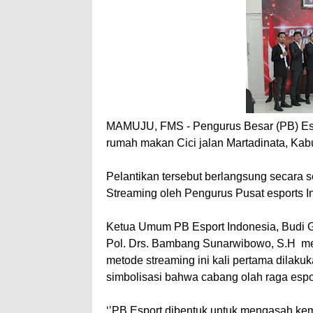
MAMUJU, FMS - Pengurus Besar (PB) Espor
rumah makan Cici jalan Martadinata, Kab
Pelantikan tersebut berlangsung secara s
Streaming oleh Pengurus Pusat esports I
Ketua Umum PB Esport Indonesia, Budi Gu
Pol. Drs. Bambang Sunarwibowo, S.H me
metode streaming ini kali pertama dilaku
simbolisasi bahwa cabang olah raga espor
‘’PB Esport dibentuk untuk mengasah kema