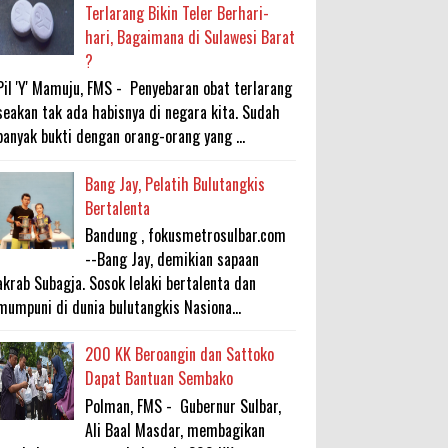
Terlarang Bikin Teler Berhari-
hari, Bagaimana di Sulawesi Barat
?
Pil 'Y' Mamuju, FMS - Penyebaran obat terlarang
seakan tak ada habisnya di negara kita. Sudah
banyak bukti dengan orang-orang yang ...
Bang Jay, Pelatih Bulutangkis
Bertalenta
Bandung , fokusmetrosulbar.com
--Bang Jay, demikian sapaan
akrab Subagja. Sosok lelaki bertalenta dan
mumpuni di dunia bulutangkis Nasiona...
200 KK Beroangin dan Sattoko
Dapat Bantuan Sembako
Polman, FMS - Gubernur Sulbar,
Ali Baal Masdar, membagikan