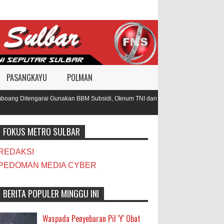
PASANGKAYU
POLMAN
ang Ditengarai Gunakan BBM Subsidi, Oknum TNI dan Polisi Diduga Jadi
FOKUS METRO SULBAR
REDAKSI
PEDOMAN MEDIA CYBER
BERITA POPULER MINGGU INI
Waspada Penyebaran Pil 'Y' Obat