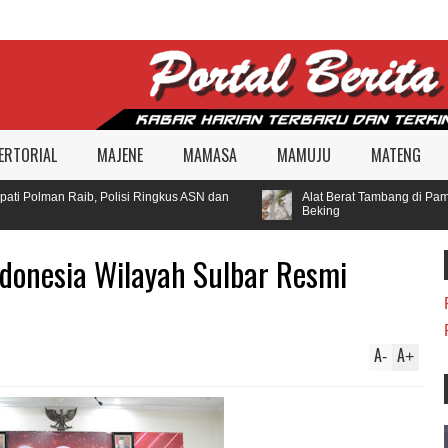
ERTORIAL
MAJENE
MAMASA
MAMUJU
MATENG
i Polman Raib, Polisi Ringkus ASN dan
Alat Berat Tambang di Pambo
Beking
ndonesia Wilayah Sulbar Resmi
A
A
-
+