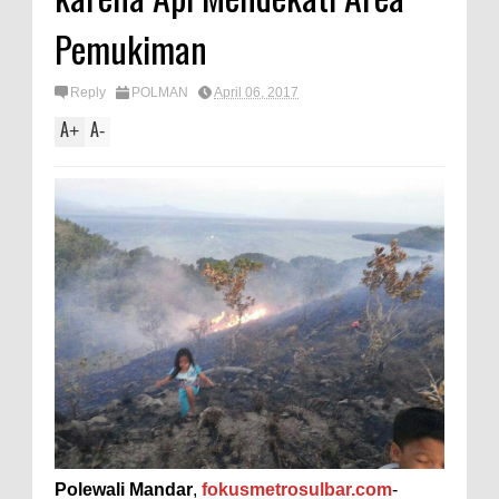
Pemukiman
Reply
POLMAN
April 06, 2017
A
A
+
-
Polewali Mandar
,
fokusmetrosulbar.com
-