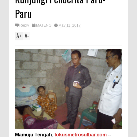
Paru
Reply
MATENG
May 11, 2017
A
A
+
-
Mamuju Tengah
,
fokusmetrosulbar.com
--