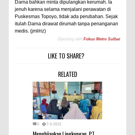
Darna bahkan minta dipulangkan kerumah. Ia
jenuh karena selama menjalani perawatan di
Puskesmas Topoyo, tidak ada perubahan. Sejak
itulah Darna dirawat dirumah tanpa penanganan
medis. (jml/riz)
Diposting oleh
Fokus Metro Sulbar
LIKE TO SHARE?
RELATED
0
7-3-2022
Menghijaukan Lingkungan, PT.