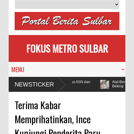
FOKUS METRO SULBAR
Kantor Bupati Polman Raib, Polisi Ringkus ASN dan
Alat Berat Tamb
NEWSTICKER
Beking
Terima Kabar
Memprihatinkan, Ince
Kunjungi Penderita Paru-