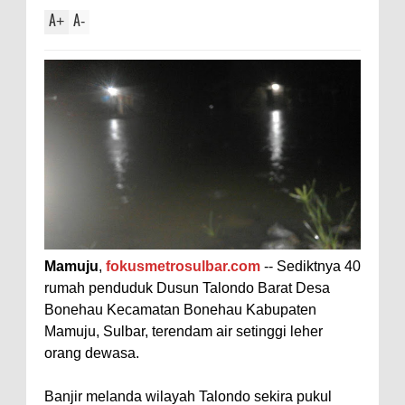
A
A
+
-
Mamuju
,
fokusmetrosulbar.com
-- Sediktnya 40
rumah penduduk Dusun Talondo Barat Desa
Bonehau Kecamatan Bonehau Kabupaten
Mamuju, Sulbar, terendam air setinggi leher
orang dewasa.
Banjir melanda wilayah Talondo sekira pukul