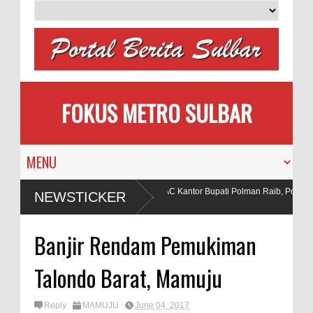
FOKUS METRO SULBAR
lon Pengantin
Puluhan AC Kantor Bupati Polman Raib, Polisi R
NEWSTICKER
Penadah
aan Bahan Peledak di Tambang
Banjir Rendam Pemukiman
Talondo Barat, Mamuju
Reply
MAMUJU
June 04, 2017