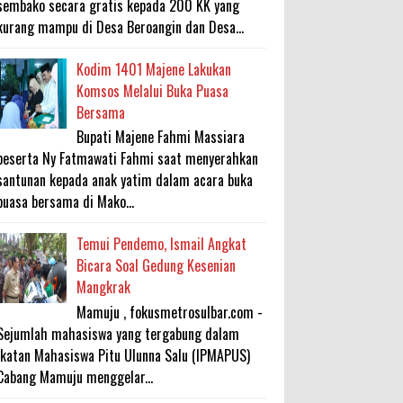
sembako secara gratis kepada 200 KK yang
kurang mampu di Desa Beroangin dan Desa...
Kodim 1401 Majene Lakukan
Komsos Melalui Buka Puasa
Bersama
Bupati Majene Fahmi Massiara
beserta Ny Fatmawati Fahmi saat menyerahkan
santunan kepada anak yatim dalam acara buka
puasa bersama di Mako...
Temui Pendemo, Ismail Angkat
Bicara Soal Gedung Kesenian
Mangkrak
Mamuju , fokusmetrosulbar.com -
Sejumlah mahasiswa yang tergabung dalam
Ikatan Mahasiswa Pitu Ulunna Salu (IPMAPUS)
Cabang Mamuju menggelar...