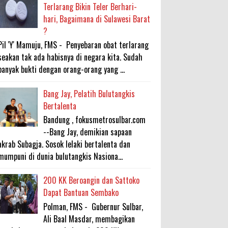
Terlarang Bikin Teler Berhari-
hari, Bagaimana di Sulawesi Barat
?
Pil 'Y' Mamuju, FMS - Penyebaran obat terlarang
seakan tak ada habisnya di negara kita. Sudah
banyak bukti dengan orang-orang yang ...
Bang Jay, Pelatih Bulutangkis
Bertalenta
Bandung , fokusmetrosulbar.com
--Bang Jay, demikian sapaan
akrab Subagja. Sosok lelaki bertalenta dan
mumpuni di dunia bulutangkis Nasiona...
200 KK Beroangin dan Sattoko
Dapat Bantuan Sembako
Polman, FMS - Gubernur Sulbar,
Ali Baal Masdar, membagikan