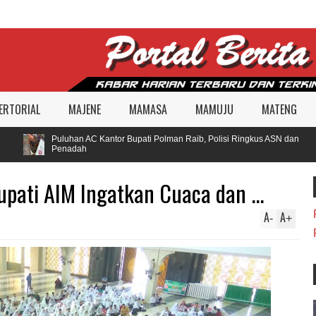
ERTORIAL
MAJENE
MAMASA
MAMUJU
MATENG
Puluhan AC Kantor Bupati Polman Raib, Polisi Ringkus ASN dan
Penadah
pati AIM Ingatkan Cuaca dan ...
A
A
-
+