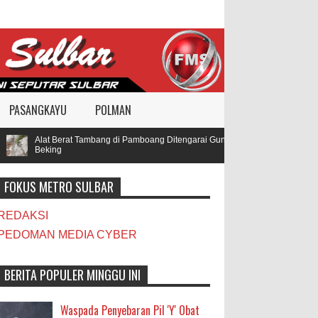
PASANGKAYU
POLMAN
Alat Berat Tambang di Pamboang Ditengarai Gunakan BBM Subsidi, Oknum T
Beking
FOKUS METRO SULBAR
REDAKSI
PEDOMAN MEDIA CYBER
BERITA POPULER MINGGU INI
Waspada Penyebaran Pil 'Y' Obat