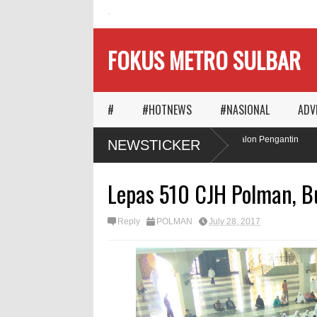
HOME
FOKUS METRO SULBAR
#
#HOTNEWS
#NASIONAL
ADV
Ketika Waktu Memilih
MAPIA Ajak Calon Pengantin
NEWSTICKER
Panggungnya
Tanam Pohon
Lepas 510 CJH Polman, Bu
Reply
POLMAN
July 28, 2017