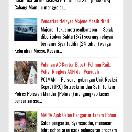
dalam Ikatan Mahasiswa Pitu Ulunna Salu (IPMAPUS)
Cabang Mamuju menggelar...
Pencarian Nelayan Majene Masih Nihil
Majene , fokusmetrosulbar.com -- Sejak
diberitakan Sabtu (8/7) seorang nelayan
bernama Syarifuddin (24 tahun) warga
Kelurahan Mosso, Kecam...
Puluhan AC Kantor Bupati Polman Raib,
Polisi Ringkus ASN dan Penadah
POLMAN – Personel gabungan Unit Reaksi
Cepat (URC) Satreskrim dan Satintelkam
Polres Polewali Mandar (Polman) mengungkap kasus
pencurian ase...
MAPIA Ajak Calon Pengantin Tanam Pohon
Calon pengantin, Syamsuddin, menanam
bibit pohon aren pada peluncuran program