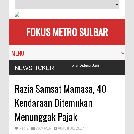
FOKUS METRO SULBAR
 Gunakan BBM Subsidi, Oknum TNI dan Polisi Diduga Jadi
NEWSTICKER
Razia Samsat Mamasa, 40
Kendaraan Ditemukan
Menunggak Pajak
Reply
MAMASA
August 30, 2017