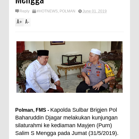
Reply
#HOTNEWS
,
POLMAN
June 01, 2019
A
A
+
-
Kapolda Sulbar Brigjen Pol
Polman, FMS -
Baharuddin Djagar melakukan kunjungan
silaturahmi ke kediaman Mayjen (Purn)
Salim S Mengga pada Jumat (31/5/2019).