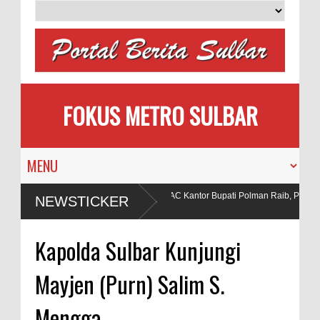
FOKUS METRO SULBAR
lon Pengantin
Puluhan AC Kantor Bupati Polman Raib, Polisi R
NEWSTICKER
Penadah
aan Bahan Peledak di Tambang
Kapolda Sulbar Kunjungi
Mayjen (Purn) Salim S.
Mengga