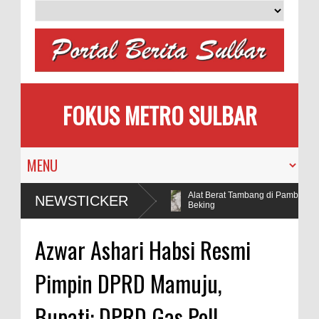
FOKUS METRO SULBAR
an Raib, Polisi Ringkus ASN dan
Alat Berat Tambang di Pamboang Di
NEWSTICKER
Beking
Azwar Ashari Habsi Resmi
Pimpin DPRD Mamuju,
Bupati: DPRD Gas Poll