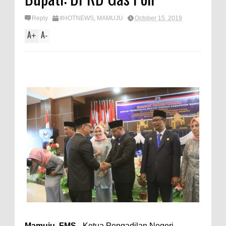
Reply
#HOTNEWS
,
MAMUJU
October 15, 2019
A
A
+
-
Mamuju, FMS -
Ketua Pengadilan Negeri