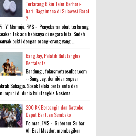
Terlarang Bikin Teler Berhari-
hari, Bagaimana di Sulawesi Barat
?
Pil 'Y' Mamuju, FMS - Penyebaran obat terlarang
seakan tak ada habisnya di negara kita. Sudah
banyak bukti dengan orang-orang yang ...
Bang Jay, Pelatih Bulutangkis
Bertalenta
Bandung , fokusmetrosulbar.com
--Bang Jay, demikian sapaan
akrab Subagja. Sosok lelaki bertalenta dan
mumpuni di dunia bulutangkis Nasiona...
200 KK Beroangin dan Sattoko
Dapat Bantuan Sembako
Polman, FMS - Gubernur Sulbar,
Ali Baal Masdar, membagikan