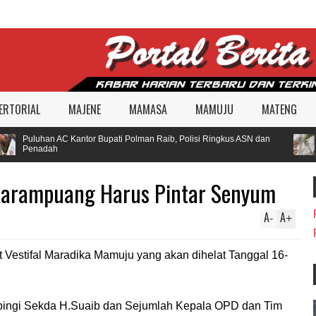
ERTORIAL
MAJENE
MAMASA
MAMUJU
MATENG
Puluhan AC Kantor Bupati Polman Raib, Polisi Ringkus ASN dan
A
Penadah
B
Karampuang Harus Pintar Senyum
A
A
-
+
estifal Maradika Mamuju yang akan dihelat Tanggal 16-
mpingi Sekda H.Suaib dan Sejumlah Kepala OPD dan Tim