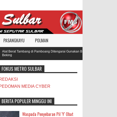
PASANGKAYU
POLMAN
lat Berat Tambang di Pamboang Ditengarai Gunakan BBM Subsidi, Oknum TNI dan 
eking
FOKUS METRO SULBAR
REDAKSI
PEDOMAN MEDIA CYBER
BERITA POPULER MINGGU INI
Waspada Penyebaran Pil 'Y' Obat