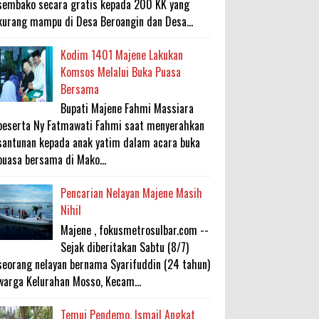
sembako secara gratis kepada 200 KK yang
kurang mampu di Desa Beroangin dan Desa...
Kodim 1401 Majene Lakukan
Komsos Melalui Buka Puasa
Bersama
Bupati Majene Fahmi Massiara
beserta Ny Fatmawati Fahmi saat menyerahkan
santunan kepada anak yatim dalam acara buka
puasa bersama di Mako...
Pencarian Nelayan Majene Masih
Nihil
Majene , fokusmetrosulbar.com --
Sejak diberitakan Sabtu (8/7)
seorang nelayan bernama Syarifuddin (24 tahun)
warga Kelurahan Mosso, Kecam...
Temui Pendemo, Ismail Angkat