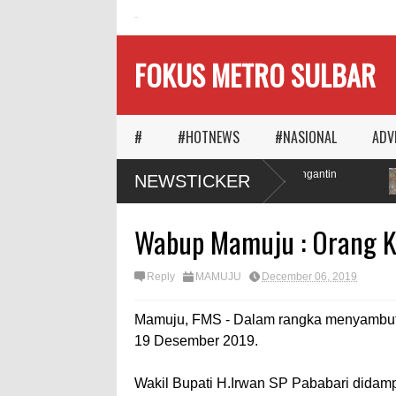
HOME
FOKUS METRO SULBAR
#
#HOTNEWS
#NASIONAL
ADV
etika Waktu Memilih
MAPIA Ajak Calon Pengantin
NEWSTICKER
anggungnya
Tanam Pohon
Wabup Mamuju : Orang 
Reply
MAMUJU
December 06, 2019
Mamuju, FMS - Dalam rangka menyambut V
19 Desember 2019.
Wakil Bupati H.Irwan SP Pababari dida