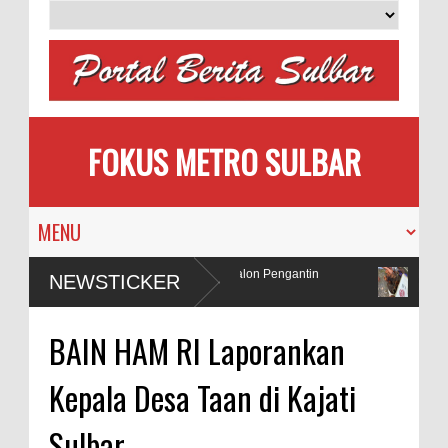
FOKUS METRO SULBAR
u Memilih
MAPIA Ajak Calon Pengantin
Puluhan
NEWSTICKER
ya
Tanam Pohon
Penad
 Polda Sulbar Selidiki Dugaan Penggunaan Bahan Peledak di Tambang
BAIN HAM RI Laporankan
Kepala Desa Taan di Kajati
Sulbar