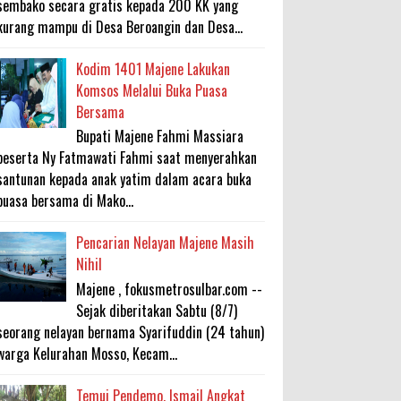
sembako secara gratis kepada 200 KK yang
kurang mampu di Desa Beroangin dan Desa...
Kodim 1401 Majene Lakukan
Komsos Melalui Buka Puasa
Bersama
Bupati Majene Fahmi Massiara
beserta Ny Fatmawati Fahmi saat menyerahkan
santunan kepada anak yatim dalam acara buka
puasa bersama di Mako...
Pencarian Nelayan Majene Masih
Nihil
Majene , fokusmetrosulbar.com --
Sejak diberitakan Sabtu (8/7)
seorang nelayan bernama Syarifuddin (24 tahun)
warga Kelurahan Mosso, Kecam...
Temui Pendemo, Ismail Angkat