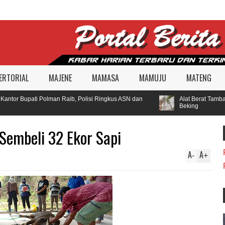
ERTORIAL
MAJENE
MAMASA
MAMUJU
MATENG
tor Bupati Polman Raib, Polisi Ringkus ASN dan
Alat Berat Tambang
Beking
mbeli 32 Ekor Sapi
A
A
-
+