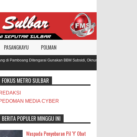
PASANGKAYU
POLMAN
 di Pamboang Ditengarai Gunakan BBM Subsidi, Oknum TNI dan Polisi Diduga Ja
FOKUS METRO SULBAR
REDAKSI
PEDOMAN MEDIA CYBER
BERITA POPULER MINGGU INI
Waspada Penyebaran Pil 'Y' Obat