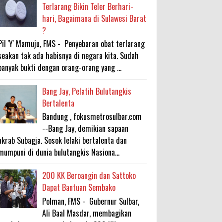
Terlarang Bikin Teler Berhari-
hari, Bagaimana di Sulawesi Barat
?
Pil 'Y' Mamuju, FMS - Penyebaran obat terlarang
seakan tak ada habisnya di negara kita. Sudah
banyak bukti dengan orang-orang yang ...
Bang Jay, Pelatih Bulutangkis
Bertalenta
Bandung , fokusmetrosulbar.com
--Bang Jay, demikian sapaan
akrab Subagja. Sosok lelaki bertalenta dan
mumpuni di dunia bulutangkis Nasiona...
200 KK Beroangin dan Sattoko
Dapat Bantuan Sembako
Polman, FMS - Gubernur Sulbar,
Ali Baal Masdar, membagikan