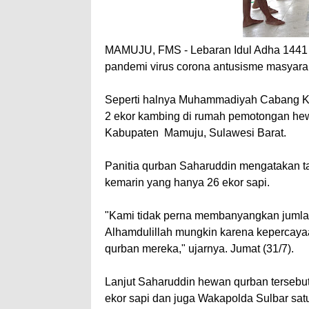
MAMUJU, FMS - Lebaran Idul Adha 1441 hi
pandemi virus corona antusisme masyara
Seperti halnya Muhammadiyah Cabang Ka
2 ekor kambing di rumah pemotongan h
Kabupaten Mamuju, Sulawesi Barat.
Panitia qurban Saharuddin mengatakan ta
kemarin yang hanya 26 ekor sapi.
"Kami tidak perna membanyangkan jumlah
Alhamdulillah mungkin karena kepercay
qurban mereka," ujarnya. Jumat (31/7).
Lanjut Saharuddin hewan qurban tersebut
ekor sapi dan juga Wakapolda Sulbar satu