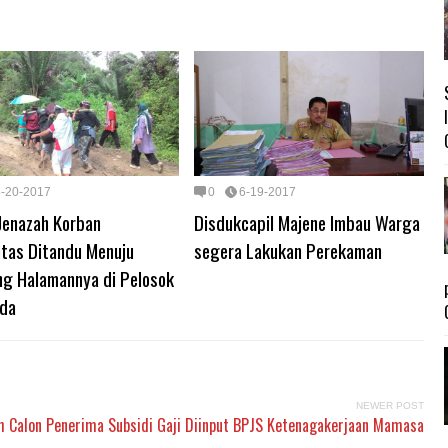
6-20-2017
0
6-19-2017
Jenazah Korban
Disdukcapil Majene Imbau Warga
ntas Ditandu Menuju
segera Lakukan Perekaman
g Halamannya di Pelosok
da
NEWER POST
h Calon Penerima Subsidi Gaji Diinput BPJS Ketenagakerjaan Mamasa