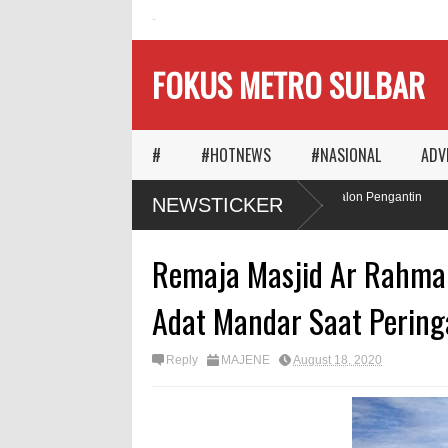
HOME
FOKUS METRO SULBAR
#
#HOTNEWS
#NASIONAL
ADV
Ketika Waktu Memilih
MAPIA Ajak Calon Pengantin
NEWSTICKER
Panggungnya
Tanam Pohon
Remaja Masjid Ar Rahman
Adat Mandar Saat Pering
Reply
MAJENE
August 18, 2020