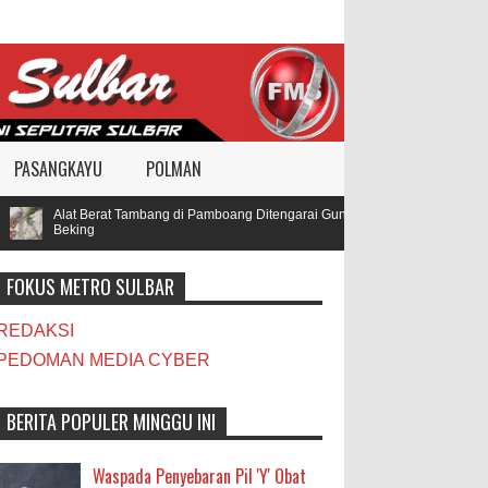
PASANGKAYU
POLMAN
Alat Berat Tambang di Pamboang Ditengarai Gunakan BBM Subsidi, Oknum T
Beking
FOKUS METRO SULBAR
REDAKSI
PEDOMAN MEDIA CYBER
BERITA POPULER MINGGU INI
Waspada Penyebaran Pil 'Y' Obat