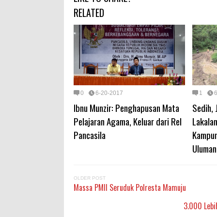
RELATED
0
6-20-2017
1
Ibnu Munzir: Penghapusan Mata
Sedih, 
Pelajaran Agama, Keluar dari Rel
Lakala
Pancasila
Kampun
Uluman
OLDER POST
Massa PMII Seruduk Polresta Mamuju
3.000 Lebi