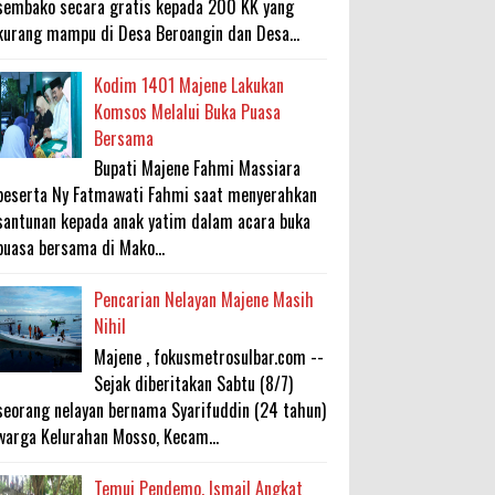
sembako secara gratis kepada 200 KK yang
kurang mampu di Desa Beroangin dan Desa...
Kodim 1401 Majene Lakukan
Komsos Melalui Buka Puasa
Bersama
Bupati Majene Fahmi Massiara
beserta Ny Fatmawati Fahmi saat menyerahkan
santunan kepada anak yatim dalam acara buka
puasa bersama di Mako...
Pencarian Nelayan Majene Masih
Nihil
Majene , fokusmetrosulbar.com --
Sejak diberitakan Sabtu (8/7)
seorang nelayan bernama Syarifuddin (24 tahun)
warga Kelurahan Mosso, Kecam...
Temui Pendemo, Ismail Angkat