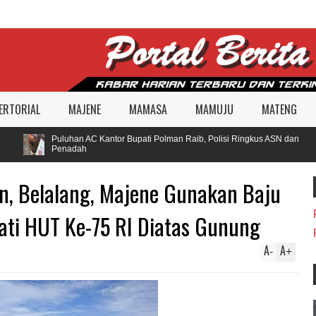
ERTORIAL
MAJENE
MAMASA
MAMUJU
MATENG
Puluhan AC Kantor Bupati Polman Raib, Polisi Ringkus ASN dan
Penadah
, Belalang, Majene Gunakan Baju
ati HUT Ke-75 RI Diatas Gunung
A
A
-
+