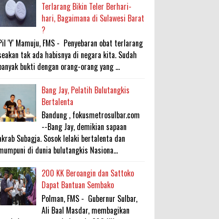
Terlarang Bikin Teler Berhari-
hari, Bagaimana di Sulawesi Barat
?
Pil 'Y' Mamuju, FMS - Penyebaran obat terlarang
seakan tak ada habisnya di negara kita. Sudah
banyak bukti dengan orang-orang yang ...
Bang Jay, Pelatih Bulutangkis
Bertalenta
Bandung , fokusmetrosulbar.com
--Bang Jay, demikian sapaan
akrab Subagja. Sosok lelaki bertalenta dan
mumpuni di dunia bulutangkis Nasiona...
200 KK Beroangin dan Sattoko
Dapat Bantuan Sembako
Polman, FMS - Gubernur Sulbar,
Ali Baal Masdar, membagikan