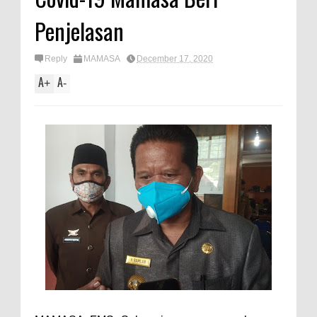
Penjelasan
Reply
MAMASA
December 17, 2020
A
A
+
-