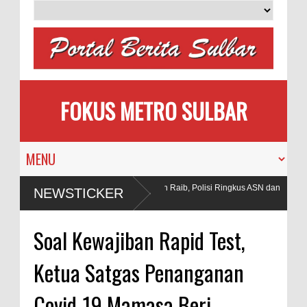
FOKUS METRO SULBAR
Puluhan AC Kantor Bupati Polman Raib, Polisi Ringkus ASN dan
NEWSTICKER
Penadah
Tambang
Soal Kewajiban Rapid Test,
Ketua Satgas Penanganan
Covid-19 Mamasa Beri