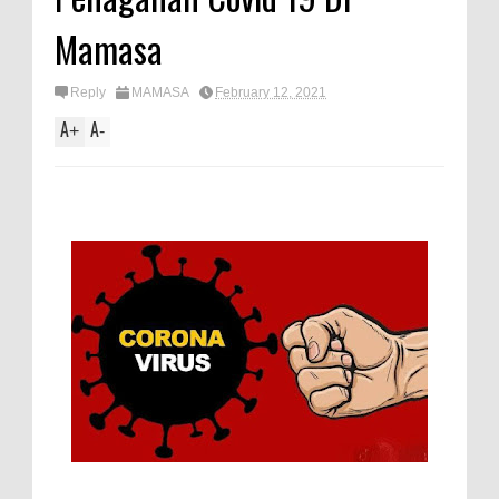
Mamasa
Reply
MAMASA
February 12, 2021
A
A
+
-