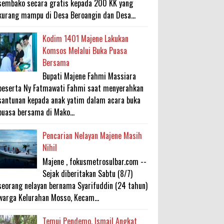
sembako secara gratis kepada 200 KK yang
kurang mampu di Desa Beroangin dan Desa...
Kodim 1401 Majene Lakukan
Komsos Melalui Buka Puasa
Bersama
Bupati Majene Fahmi Massiara
beserta Ny Fatmawati Fahmi saat menyerahkan
santunan kepada anak yatim dalam acara buka
puasa bersama di Mako...
Pencarian Nelayan Majene Masih
Nihil
Majene , fokusmetrosulbar.com --
Sejak diberitakan Sabtu (8/7)
seorang nelayan bernama Syarifuddin (24 tahun)
warga Kelurahan Mosso, Kecam...
Temui Pendemo, Ismail Angkat