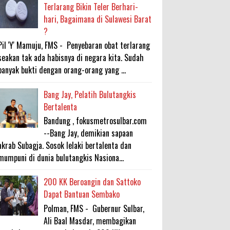
Terlarang Bikin Teler Berhari-
hari, Bagaimana di Sulawesi Barat
?
Pil 'Y' Mamuju, FMS - Penyebaran obat terlarang
seakan tak ada habisnya di negara kita. Sudah
banyak bukti dengan orang-orang yang ...
Bang Jay, Pelatih Bulutangkis
Bertalenta
Bandung , fokusmetrosulbar.com
--Bang Jay, demikian sapaan
akrab Subagja. Sosok lelaki bertalenta dan
mumpuni di dunia bulutangkis Nasiona...
200 KK Beroangin dan Sattoko
Dapat Bantuan Sembako
Polman, FMS - Gubernur Sulbar,
Ali Baal Masdar, membagikan