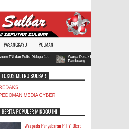
PASANGKAYU
POLMAN
 TNI dan Polisi Diduga Jadi
Warga Desak Polda Sulbar Selidiki Dug
Pamboang
FOKUS METRO SULBAR
REDAKSI
PEDOMAN MEDIA CYBER
BERITA POPULER MINGGU INI
Waspada Penyebaran Pil 'Y' Obat