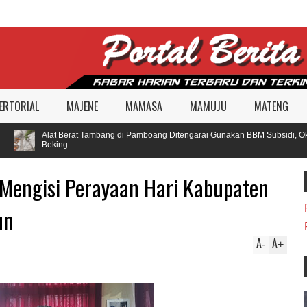
ERTORIAL
MAJENE
MAMASA
MAMUJU
MATENG
Alat Berat Tambang di Pamboang Ditengarai Gunakan BBM Subsidi, Oknum
Beking
Mengisi Perayaan Hari Kabupaten
un
A
A
-
+