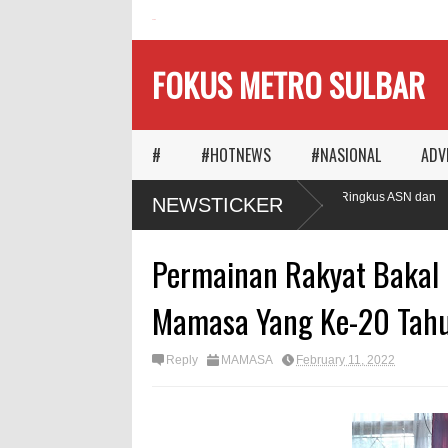
HOME
FOKUS METRO SULBAR
#
#HOTNEWS
#NASIONAL
ADV
Puluhan AC Kantor Bupati Polman Raib, Polisi Ringkus ASN dan
NEWSTICKER
Penadah
Permainan Rakyat Bakal 
Mamasa Yang Ke-20 Tah
Reply
MAMASA
February 11, 2022