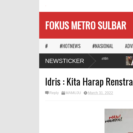
HOME
FOKUS METRO SULBAR
#
#HOTNEWS
#NASIONAL
ADV
ka Waktu Memilih
MAPIA Ajak Calon Pengantin
NEWSTICKER
ggungnya
Tanam Pohon
Idris : Kita Harap Renstr
Reply
MAMUJU
March 31, 2022