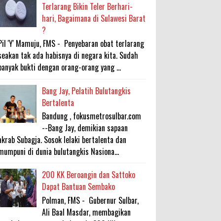
Terlarang Bikin Teler Berhari-
hari, Bagaimana di Sulawesi Barat
?
Pil 'Y' Mamuju, FMS - Penyebaran obat terlarang
seakan tak ada habisnya di negara kita. Sudah
banyak bukti dengan orang-orang yang ...
Bang Jay, Pelatih Bulutangkis
Bertalenta
Bandung , fokusmetrosulbar.com
--Bang Jay, demikian sapaan
akrab Subagja. Sosok lelaki bertalenta dan
mumpuni di dunia bulutangkis Nasiona...
200 KK Beroangin dan Sattoko
Dapat Bantuan Sembako
Polman, FMS - Gubernur Sulbar,
Ali Baal Masdar, membagikan