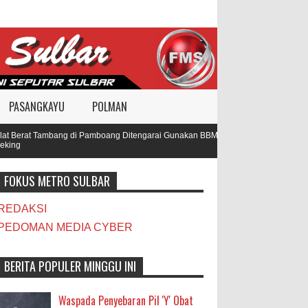
PASANGKAYU
POLMAN
 Berat Tambang di Pamboang Ditengarai Gunakan BBM Subsidi, Oknum TNI dan Po
ing
FOKUS METRO SULBAR
REDAKSI
PEDOMAN MEDIA CYBER
BERITA POPULER MINGGU INI
Waspada Penyebaran Pil 'Y' Obat