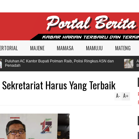
ERTORIAL
MAJENE
MAMASA
MAMUJU
MATENG
Puluhan AC Kantor Bupati Polman Raib, Polisi Ringkus ASN dan
Alat
Penadah
Bek
a Sekretariat Harus Yang Terbaik
A
A
-
+