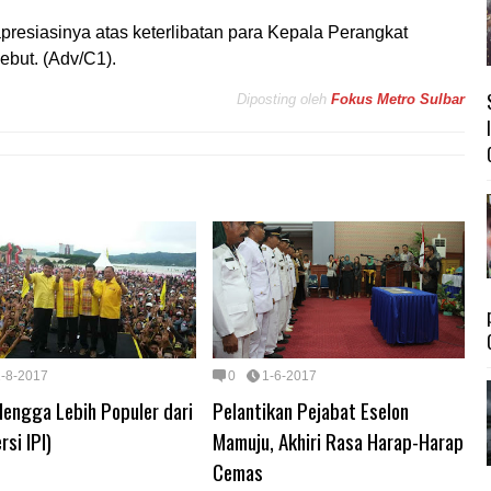
resiasinya atas keterlibatan para Kepala Perangkat
but. (Adv/C1).
Diposting oleh
Fokus Metro Sulbar
1-8-2017
0
1-6-2017
Mengga Lebih Populer dari
Pelantikan Pejabat Eselon
rsi IPI)
Mamuju, Akhiri Rasa Harap-Harap
Cemas