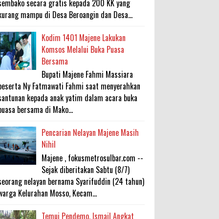
sembako secara gratis kepada 200 KK yang
kurang mampu di Desa Beroangin dan Desa...
Kodim 1401 Majene Lakukan
Komsos Melalui Buka Puasa
Bersama
Bupati Majene Fahmi Massiara
beserta Ny Fatmawati Fahmi saat menyerahkan
santunan kepada anak yatim dalam acara buka
puasa bersama di Mako...
Pencarian Nelayan Majene Masih
Nihil
Majene , fokusmetrosulbar.com --
Sejak diberitakan Sabtu (8/7)
seorang nelayan bernama Syarifuddin (24 tahun)
warga Kelurahan Mosso, Kecam...
Temui Pendemo, Ismail Angkat