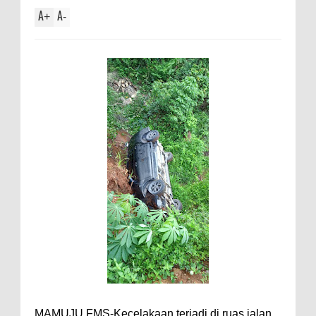
A
A
+
-
MAMUJU,FMS-Kecelakaan terjadi di ruas jalan