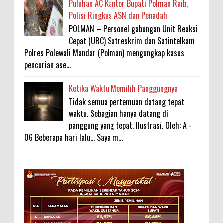
Puluhan AC Kantor Bupati Polman Raib,
Polisi Ringkus ASN dan Penadah
POLMAN – Personel gabungan Unit Reaksi
Cepat (URC) Satreskrim dan Satintelkam
Polres Polewali Mandar (Polman) mengungkap kasus
pencurian ase...
Ketika Waktu Memilih Panggungnya
Tidak semua pertemuan datang tepat
waktu. Sebagian hanya datang di
panggung yang tepat. Ilustrasi. Oleh: A -
06 Beberapa hari lalu... Saya m...