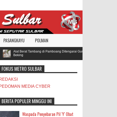
PASANGKAYU
POLMAN
Alat Berat Tambang di Pamboang Ditengarai Gunakan BBM Subsidi, Oknum 
Beking
FOKUS METRO SULBAR
REDAKSI
PEDOMAN MEDIA CYBER
BERITA POPULER MINGGU INI
Waspada Penyebaran Pil 'Y' Obat