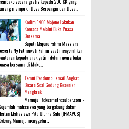
sembako secara gratis kepada 200 KK yang
kurang mampu di Desa Beroangin dan Desa...
Kodim 1401 Majene Lakukan
Komsos Melalui Buka Puasa
Bersama
Bupati Majene Fahmi Massiara
beserta Ny Fatmawati Fahmi saat menyerahkan
santunan kepada anak yatim dalam acara buka
puasa bersama di Mako...
Temui Pendemo, Ismail Angkat
Bicara Soal Gedung Kesenian
Mangkrak
Mamuju , fokusmetrosulbar.com -
Sejumlah mahasiswa yang tergabung dalam
Ikatan Mahasiswa Pitu Ulunna Salu (IPMAPUS)
Cabang Mamuju menggelar...