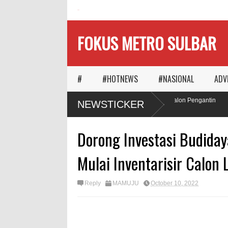
HOME
FOKUS METRO SULBAR
#
#HOTNEWS
#NASIONAL
ADV
Ketika Waktu Memilih
MAPIA Ajak Calon Pengantin
NEWSTICKER
Panggungnya
Tanam Pohon
Dorong Investasi Budida
Mulai Inventarisir Calon
Reply
MAMUJU
October 10, 2022