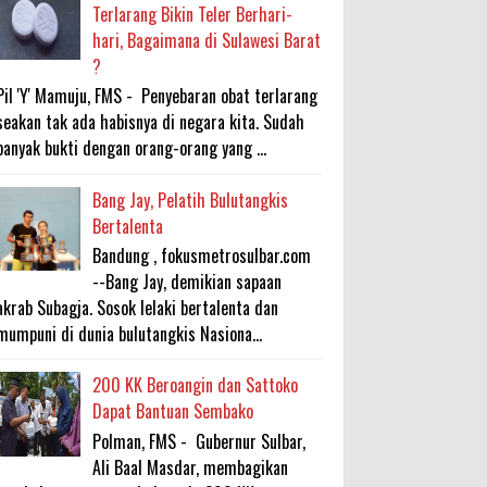
Terlarang Bikin Teler Berhari-
hari, Bagaimana di Sulawesi Barat
?
Pil 'Y' Mamuju, FMS - Penyebaran obat terlarang
seakan tak ada habisnya di negara kita. Sudah
banyak bukti dengan orang-orang yang ...
Bang Jay, Pelatih Bulutangkis
Bertalenta
Bandung , fokusmetrosulbar.com
--Bang Jay, demikian sapaan
akrab Subagja. Sosok lelaki bertalenta dan
mumpuni di dunia bulutangkis Nasiona...
200 KK Beroangin dan Sattoko
Dapat Bantuan Sembako
Polman, FMS - Gubernur Sulbar,
Ali Baal Masdar, membagikan