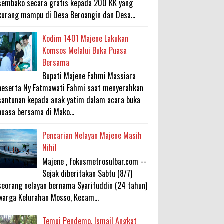
sembako secara gratis kepada 200 KK yang
kurang mampu di Desa Beroangin dan Desa...
Kodim 1401 Majene Lakukan
Komsos Melalui Buka Puasa
Bersama
Bupati Majene Fahmi Massiara
beserta Ny Fatmawati Fahmi saat menyerahkan
santunan kepada anak yatim dalam acara buka
puasa bersama di Mako...
Pencarian Nelayan Majene Masih
Nihil
Majene , fokusmetrosulbar.com --
Sejak diberitakan Sabtu (8/7)
seorang nelayan bernama Syarifuddin (24 tahun)
warga Kelurahan Mosso, Kecam...
Temui Pendemo, Ismail Angkat