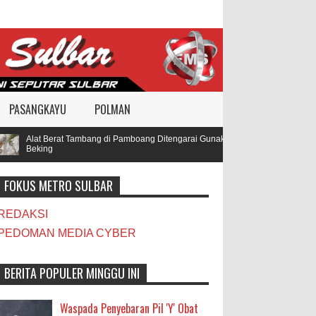
PASANGKAYU
POLMAN
Alat Berat Tambang di Pamboang Ditengarai Gunakan BBM Subsidi, Oknum TNI
Beking
FOKUS METRO SULBAR
REDAKSI
PEDOMAN MEDIA CYBER
BERITA POPULER MINGGU INI
Waspada Penyebaran Pil 'Y' Obat