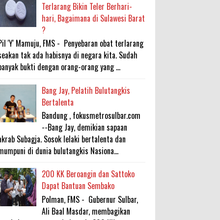
Terlarang Bikin Teler Berhari-
hari, Bagaimana di Sulawesi Barat
?
Pil 'Y' Mamuju, FMS - Penyebaran obat terlarang
seakan tak ada habisnya di negara kita. Sudah
banyak bukti dengan orang-orang yang ...
Bang Jay, Pelatih Bulutangkis
Bertalenta
Bandung , fokusmetrosulbar.com
--Bang Jay, demikian sapaan
akrab Subagja. Sosok lelaki bertalenta dan
mumpuni di dunia bulutangkis Nasiona...
200 KK Beroangin dan Sattoko
Dapat Bantuan Sembako
Polman, FMS - Gubernur Sulbar,
Ali Baal Masdar, membagikan