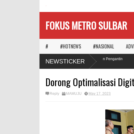
HOME
FOKUS METRO SULBAR
#
#HOTNEWS
#NASIONAL
ADV
Ketika Waktu Memilih
MAPIA Ajak Calon Pengantin
NEWSTICKER
Panggungnya
Tanam Pohon
Dorong Optimalisasi Digi
Reply
MAMUJU
May 17, 2023