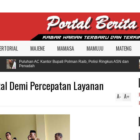
ERTORIAL
MAJENE
MAMASA
MAMUJU
MATENG
Puluhan AC Kantor Bupati Polman Raib, Polisi Ringkus ASN dan
Penadah
tal Demi Percepatan Layanan
A
A
-
+