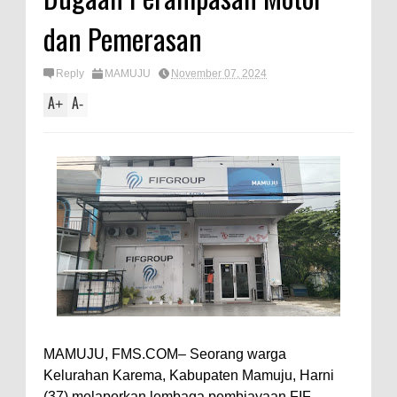
dan Pemerasan
Reply
MAMUJU
November 07, 2024
A
A
+
-
MAMUJU, FMS.COM– Seorang warga
Kelurahan Karema, Kabupaten Mamuju, Harni
(37) melaporkan lembaga pembiayaan FIF