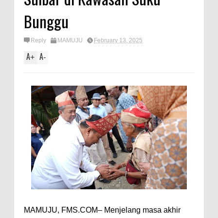
Bunggu
Reply
MAMUJU
February 13, 2025
A
A
+
-
MAMUJU, FMS.COM– Menjelang masa akhir