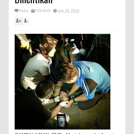
Reply
POLMAN
July 29, 2016
A
A
+
-