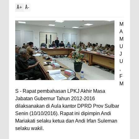
A
A
+
-
M
A
M
U
J
U
,
F
M
S - Rapat pembahasan LPKJ Akhir Masa
Jabatan Gubernur Tahun 2012-2016
dilaksanakan di Aula kantor DPRD Prov Sulbar
Senin (10/10/2016). Rapat ini dipimpin Andi
Mariakati selaku ketua dan Andi Irfan Suleman
selaku wakil.