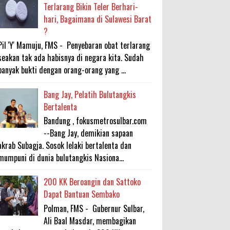
Terlarang Bikin Teler Berhari-
hari, Bagaimana di Sulawesi Barat
?
Pil 'Y' Mamuju, FMS - Penyebaran obat terlarang
seakan tak ada habisnya di negara kita. Sudah
banyak bukti dengan orang-orang yang ...
Bang Jay, Pelatih Bulutangkis
Bertalenta
Bandung , fokusmetrosulbar.com
--Bang Jay, demikian sapaan
akrab Subagja. Sosok lelaki bertalenta dan
mumpuni di dunia bulutangkis Nasiona...
200 KK Beroangin dan Sattoko
Dapat Bantuan Sembako
Polman, FMS - Gubernur Sulbar,
Ali Baal Masdar, membagikan