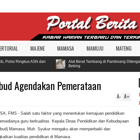
ERTORIAL
MAJENE
MAMASA
MAMUJU
MATENG
 Polisi Ringkus ASN dan
Alat Berat Tambang di Pamboang Ditengarai
Beking
kbud Agendakan Pemerataan
A
A
-
+
, FMS - Salah satu faktor yang menentukan kemajuan pendidikan
tersedianya guru berkualitas. Kepala Dinas Pendidikan dan Kebudayaan
kbud) Mamasa, Muh. Syukur mengaku akan memperbaiki dan
katkan kualitas pendidikan di Mamasa.