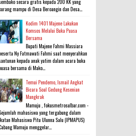
sembako secara gratis kepada 200 KK yang
kurang mampu di Desa Beroangin dan Desa...
Kodim 1401 Majene Lakukan
Komsos Melalui Buka Puasa
Bersama
Bupati Majene Fahmi Massiara
beserta Ny Fatmawati Fahmi saat menyerahkan
santunan kepada anak yatim dalam acara buka
puasa bersama di Mako...
Temui Pendemo, Ismail Angkat
Bicara Soal Gedung Kesenian
Mangkrak
Mamuju , fokusmetrosulbar.com -
Sejumlah mahasiswa yang tergabung dalam
Ikatan Mahasiswa Pitu Ulunna Salu (IPMAPUS)
Cabang Mamuju menggelar...