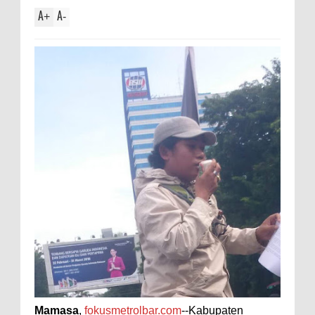
A
A
+
-
Mamasa
,
fokusmetrolbar.com
--Kabupaten