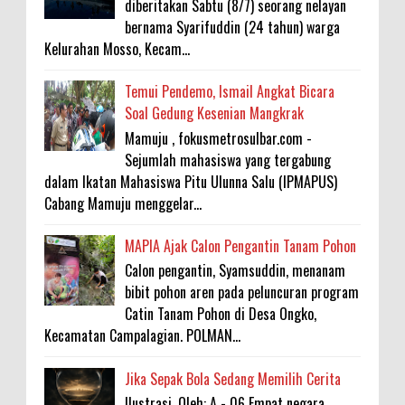
diberitakan Sabtu (8/7) seorang nelayan
bernama Syarifuddin (24 tahun) warga
Kelurahan Mosso, Kecam...
Temui Pendemo, Ismail Angkat Bicara
Soal Gedung Kesenian Mangkrak
Mamuju , fokusmetrosulbar.com -
Sejumlah mahasiswa yang tergabung
dalam Ikatan Mahasiswa Pitu Ulunna Salu (IPMAPUS)
Cabang Mamuju menggelar...
MAPIA Ajak Calon Pengantin Tanam Pohon
Calon pengantin, Syamsuddin, menanam
bibit pohon aren pada peluncuran program
Catin Tanam Pohon di Desa Ongko,
Kecamatan Campalagian. POLMAN...
Jika Sepak Bola Sedang Memilih Cerita
Ilustrasi. Oleh: A - 06 Empat negara