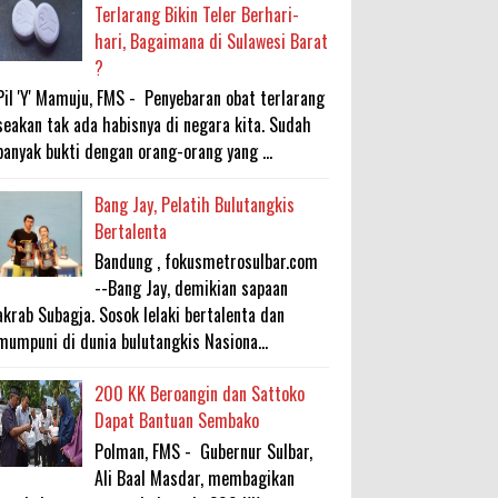
Terlarang Bikin Teler Berhari-
hari, Bagaimana di Sulawesi Barat
?
Pil 'Y' Mamuju, FMS - Penyebaran obat terlarang
seakan tak ada habisnya di negara kita. Sudah
banyak bukti dengan orang-orang yang ...
Bang Jay, Pelatih Bulutangkis
Bertalenta
Bandung , fokusmetrosulbar.com
--Bang Jay, demikian sapaan
akrab Subagja. Sosok lelaki bertalenta dan
mumpuni di dunia bulutangkis Nasiona...
200 KK Beroangin dan Sattoko
Dapat Bantuan Sembako
Polman, FMS - Gubernur Sulbar,
Ali Baal Masdar, membagikan