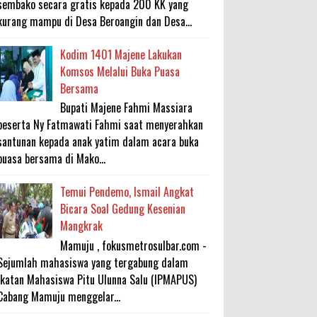
sembako secara gratis kepada 200 KK yang
kurang mampu di Desa Beroangin dan Desa...
Kodim 1401 Majene Lakukan
Komsos Melalui Buka Puasa
Bersama
Bupati Majene Fahmi Massiara
beserta Ny Fatmawati Fahmi saat menyerahkan
santunan kepada anak yatim dalam acara buka
puasa bersama di Mako...
Temui Pendemo, Ismail Angkat
Bicara Soal Gedung Kesenian
Mangkrak
Mamuju , fokusmetrosulbar.com -
Sejumlah mahasiswa yang tergabung dalam
Ikatan Mahasiswa Pitu Ulunna Salu (IPMAPUS)
Cabang Mamuju menggelar...