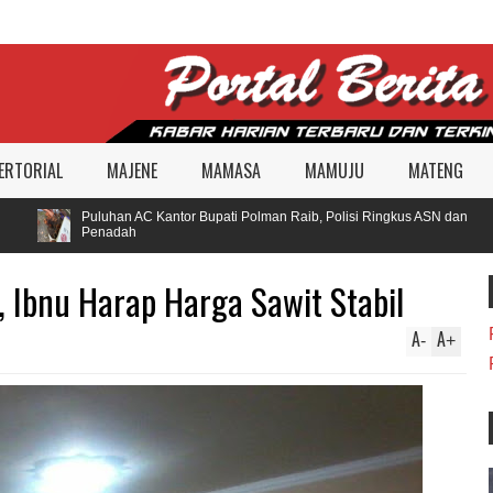
ERTORIAL
MAJENE
MAMASA
MAMUJU
MATENG
Puluhan AC Kantor Bupati Polman Raib, Polisi Ringkus ASN dan
Penadah
a, Ibnu Harap Harga Sawit Stabil
A
A
-
+