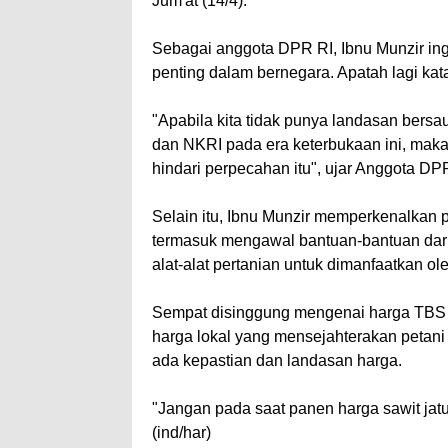
Jum'at (14/4).
Sebagai anggota DPR RI, Ibnu Munzir i
penting dalam bernegara. Apatah lagi kat
"Apabila kita tidak punya landasan bersa
dan NKRI pada era keterbukaan ini, maka t
hindari perpecahan itu", ujar Anggota DP
Selain itu, Ibnu Munzir memperkenalkan 
termasuk mengawal bantuan-bantuan dar
alat-alat pertanian untuk dimanfaatkan o
Sempat disinggung mengenai harga TBS 
harga lokal yang mensejahterakan petan
ada kepastian dan landasan harga.
"Jangan pada saat panen harga sawit jatu
(ind/har)