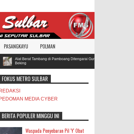
PASANGKAYU
POLMAN
Alat Berat Tambang di Pamboang Ditengarai Gunakan BBM Subsidi, Oknum T
Beking
FOKUS METRO SULBAR
REDAKSI
PEDOMAN MEDIA CYBER
BERITA POPULER MINGGU INI
Waspada Penyebaran Pil 'Y' Obat