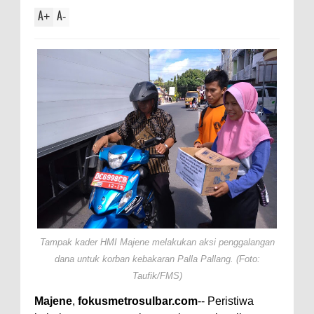
A
A
+
-
Tampak kader HMI Majene melakukan aksi penggalangan
dana untuk korban kebakaran Palla Pallang. (Foto:
Taufik/FMS)
Majene
,
fokusmetrosulbar.com
-- Peristiwa