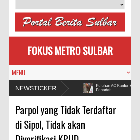
FOKUS METRO SULBAR
MAPIA Ajak Calon Pengantin
Puluhan AC Kantor Bupati Po
NEWSTICKER
Tanam Pohon
Penadah
diki Dugaan Penggunaan Bahan Peledak di Tambang
Parpol yang Tidak Terdaftar
di Sipol, Tidak akan
Diverifikasi KPUD