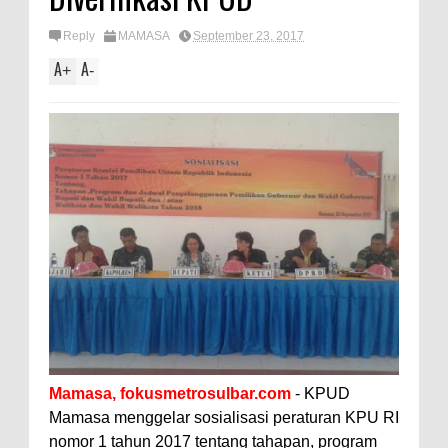
Reply
MAMASA
September 23, 2017
A
A
+
-
Mamasa, fokusmetrosulbar.com
- KPUD
Mamasa menggelar sosialisasi peraturan KPU RI
nomor 1 tahun 2017 tentang tahapan, program