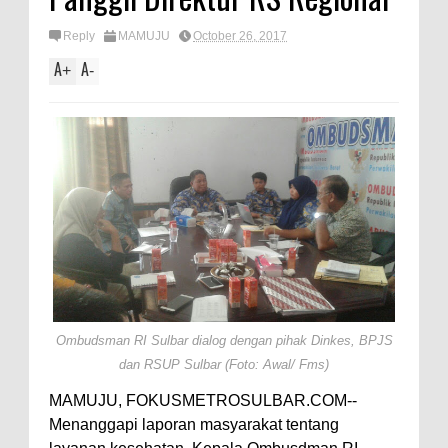
Reply
MAMUJU
October 26, 2017
A
A
+
-
Ombudsman RI Sulbar dialog dengan pihak Dinkes, BPJS
dan RSUP Sulbar (Foto: Awal/ Fms)
MAMUJU, FOKUSMETROSULBAR.COM--
Menanggapi laporan masyarakat tentang