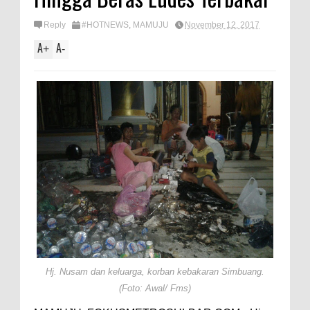
Reply
#HOTNEWS
,
MAMUJU
November 12, 2017
A
A
+
-
Hj. Nusam dan keluarga, korban kebakaran Simbuang.
(Foto: Awal/ Fms)