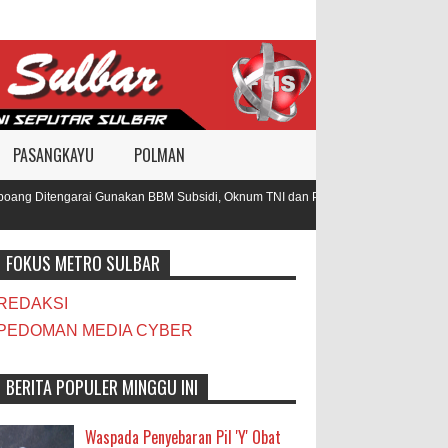
PASANGKAYU
POLMAN
g Ditengarai Gunakan BBM Subsidi, Oknum TNI dan Polisi Diduga Jadi
FOKUS METRO SULBAR
REDAKSI
PEDOMAN MEDIA CYBER
BERITA POPULER MINGGU INI
Waspada Penyebaran Pil 'Y' Obat