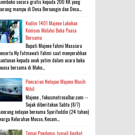
sembako secara gratis kepada 200 KK yang
kurang mampu di Desa Beroangin dan Desa...
Kodim 1401 Majene Lakukan
Komsos Melalui Buka Puasa
Bersama
Bupati Majene Fahmi Massiara
beserta Ny Fatmawati Fahmi saat menyerahkan
santunan kepada anak yatim dalam acara buka
puasa bersama di Mako...
Pencarian Nelayan Majene Masih
Nihil
Majene , fokusmetrosulbar.com --
Sejak diberitakan Sabtu (8/7)
seorang nelayan bernama Syarifuddin (24 tahun)
warga Kelurahan Mosso, Kecam...
Temui Pendemo, Ismail Angkat