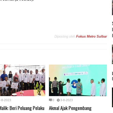
Diposting oleh
Fokus Metro Sulbar
3-8-2023
0
3-8-2023
alik: Beri Peluang Pelaku
Akmal Ajak Pengembang