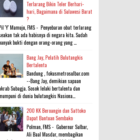
Terlarang Bikin Teler Berhari-
hari, Bagaimana di Sulawesi Barat
?
Pil 'Y' Mamuju, FMS - Penyebaran obat terlarang
seakan tak ada habisnya di negara kita. Sudah
banyak bukti dengan orang-orang yang ...
Bang Jay, Pelatih Bulutangkis
Bertalenta
Bandung , fokusmetrosulbar.com
--Bang Jay, demikian sapaan
akrab Subagja. Sosok lelaki bertalenta dan
mumpuni di dunia bulutangkis Nasiona...
200 KK Beroangin dan Sattoko
Dapat Bantuan Sembako
Polman, FMS - Gubernur Sulbar,
Ali Baal Masdar, membagikan