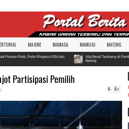
ERTORIAL
MAJENE
MAMASA
MAMUJU
MATENG
Polman Raib, Polisi Ringkus ASN dan
Alat Berat Tambang di Pamboan
Beking
ot Partisipasi Pemilih
A
A
-
+
19