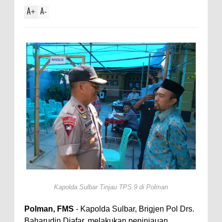
A
A
+
-
Kapolda Sulbar Tinjau TPS 9 di Polman
Polman, FMS
- Kapolda Sulbar, Brigjen Pol Drs.
Baharudin Djafar, melakukan peninjauan