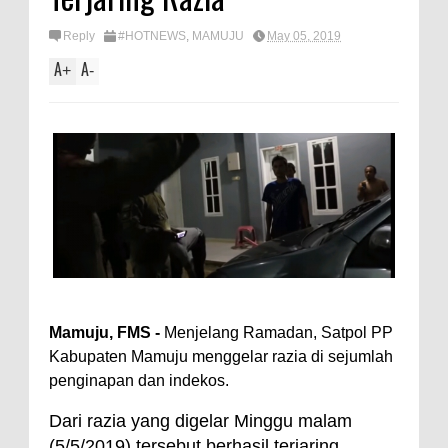
Reply
#HOTNEWS
,
MAMUJU
May 05, 2019
A
A
+
-
Mamuju, FMS -
Menjelang Ramadan, Satpol PP
Kabupaten Mamuju menggelar razia di sejumlah
penginapan dan indekos.
Dari razia yang digelar Minggu malam
(5/5/2019) tersebut berhasil terjaring