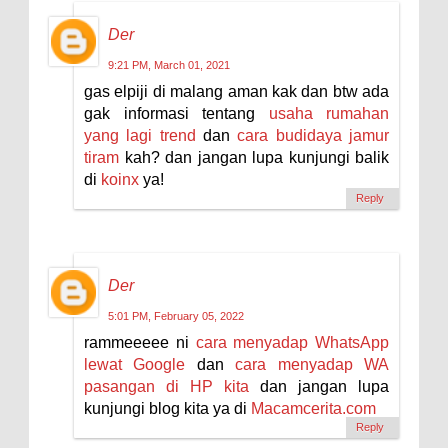
Der
9:21 PM, March 01, 2021
gas elpiji di malang aman kak dan btw ada
gak informasi tentang
usaha rumahan
yang lagi trend
dan
cara budidaya jamur
tiram
kah? dan jangan lupa kunjungi balik
di
koinx
ya!
Reply
Der
5:01 PM, February 05, 2022
rammeeeee ni
cara menyadap WhatsApp
lewat Google
dan
cara menyadap WA
pasangan di HP kita
dan jangan lupa
kunjungi blog kita ya di
Macamcerita.com
Reply