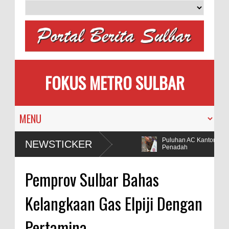
FOKUS METRO SULBAR
MAPIA Ajak Calon Pengantin
Puluhan AC Kantor Bupati
NEWSTICKER
Tanam Pohon
Penadah
lidiki Dugaan Penggunaan Bahan Peledak di Tambang
Pemprov Sulbar Bahas
Kelangkaan Gas Elpiji Dengan
Pertamina