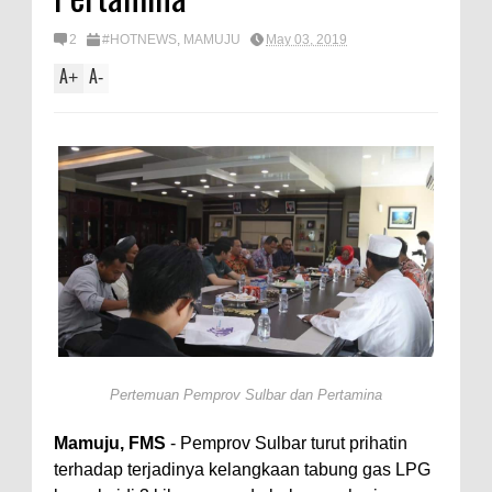
2
#HOTNEWS
,
MAMUJU
May 03, 2019
A
A
+
-
Pertemuan Pemprov Sulbar dan Pertamina
Mamuju, FMS
- Pemprov Sulbar turut prihatin
terhadap terjadinya kelangkaan tabung gas LPG