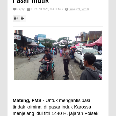
Reply
#HOTNEWS
,
MATENG
June 03, 2019
A
A
+
-
Mateng, FMS -
Untuk mengantisipasi
tindak kriminal di pasar induk Karossa
menjelang idul fitri 1440 H, jajaran Polsek