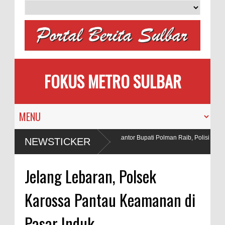
FOKUS METRO SULBAR
Pengantin
Puluhan AC Kantor Bupati Polman Raib, Polisi Ringk
NEWSTICKER
Penadah
Bahan Peledak di Tambang
Jelang Lebaran, Polsek
Karossa Pantau Keamanan di
Pasar Induk