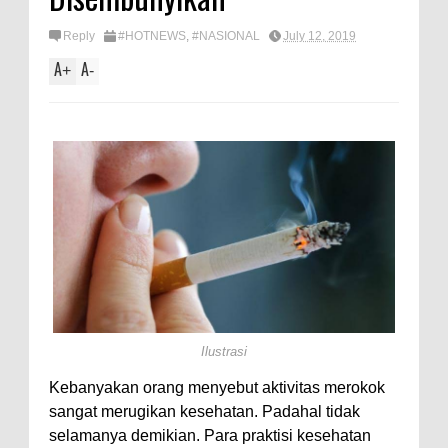
Reply
#HOTNEWS
,
#NASIONAL
July 12, 2019
A
A
+
-
Ilustrasi
Kebanyakan orang menyebut aktivitas merokok
sangat merugikan kesehatan. Padahal tidak
selamanya demikian. Para praktisi kesehatan