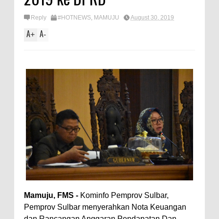
Reply
#HOTNEWS
,
MAMUJU
August 30, 2019
A
A
+
-
Mamuju, FMS -
Kominfo Pemprov Sulbar,
Pemprov Sulbar menyerahkan Nota Keuangan
dan Rancangan Anggaran Pendapatan Dan