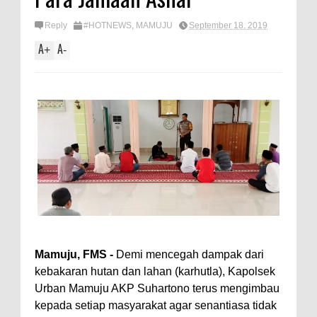
Reply
#HOTNEWS
,
MAMUJU
September 18, 2019
A
A
+
-
Mamuju, FMS -
Demi mencegah dampak dari
kebakaran hutan dan lahan (karhutla), Kapolsek
Urban Mamuju AKP Suhartono terus mengimbau
kepada setiap masyarakat agar senantiasa tidak