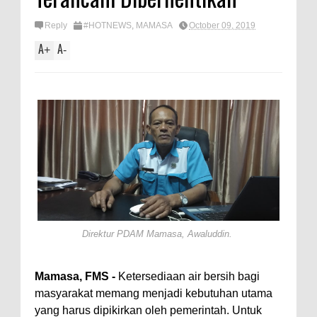
Reply
#HOTNEWS
,
MAMASA
October 09, 2019
A
A
+
-
Direktur PDAM Mamasa, Awaluddin.
Mamasa, FMS -
Ketersediaan air bersih bagi
masyarakat memang menjadi kebutuhan utama
yang harus dipikirkan oleh pemerintah. Untuk