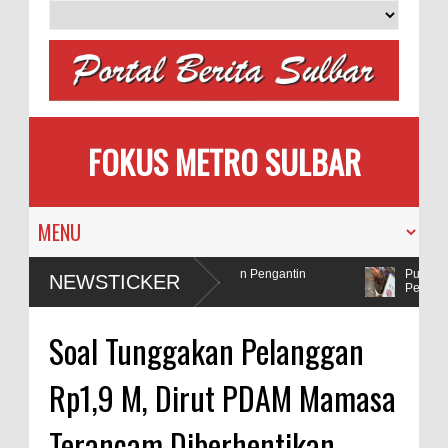
FOKUS METRO SULBAR
Memilih
MAPIA Ajak Calon Pengantin
Puluhan A
NEWSTICKER
Tanam Pohon
Penadah
Polda Sulbar Selidiki Dugaan Penggunaan Bahan Peledak di Tambang
Soal Tunggakan Pelanggan
Rp1,9 M, Dirut PDAM Mamasa
Terancam Diberhentikan