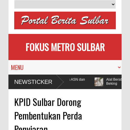
FOKUS METRO SULBAR
antor Bupati Polman Raib, Polisi Ringkus ASN dan
Alat Berat Tamba
NEWSTICKER
Beking
KPID Sulbar Dorong
Pembentukan Perda
Penyiaran