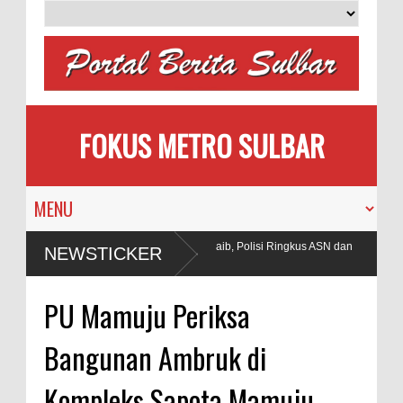
FOKUS METRO SULBAR
Puluhan AC Kantor Bupati Polman Raib, Polisi Ringkus ASN dan
NEWSTICKER
Penadah
bang
PU Mamuju Periksa
Bangunan Ambruk di
Kompleks Sapota Mamuju