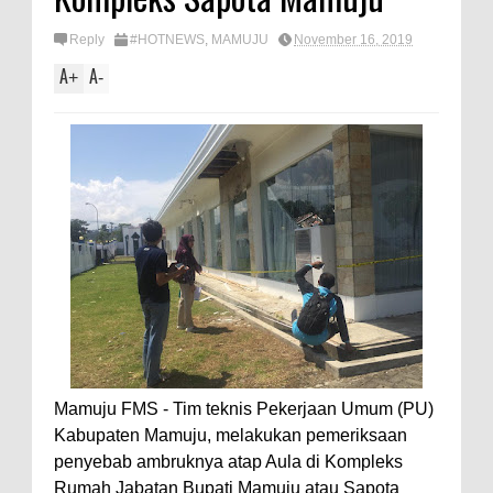
Reply
#HOTNEWS
,
MAMUJU
November 16, 2019
A
A
+
-
Mamuju FMS - Tim teknis Pekerjaan Umum (PU)
Kabupaten Mamuju, melakukan pemeriksaan
penyebab ambruknya atap Aula di Kompleks
Rumah Jabatan Bupati Mamuju atau Sapota