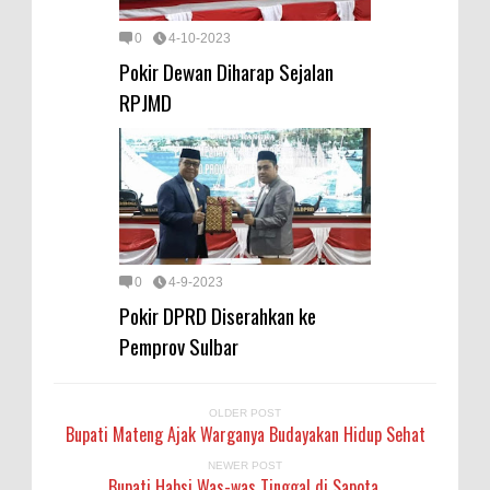
0
4-10-2023
Pokir Dewan Diharap Sejalan
RPJMD
0
4-9-2023
Pokir DPRD Diserahkan ke
Pemprov Sulbar
OLDER POST
Bupati Mateng Ajak Warganya Budayakan Hidup Sehat
NEWER POST
Bupati Habsi Was-was Tinggal di Sapota.