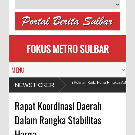
FOKUS METRO SULBAR
Puluhan AC Kantor Bupati Polman Raib, Polisi Ringkus ASN dan
NEWSTICKER
Penadah
dak di Tambang
Rapat Koordinasi Daerah
Dalam Rangka Stabilitas
Harga