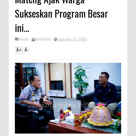
Sukseskan Program Besar
ini...
Reply
MATENG
January 17, 2020
A
A
+
-