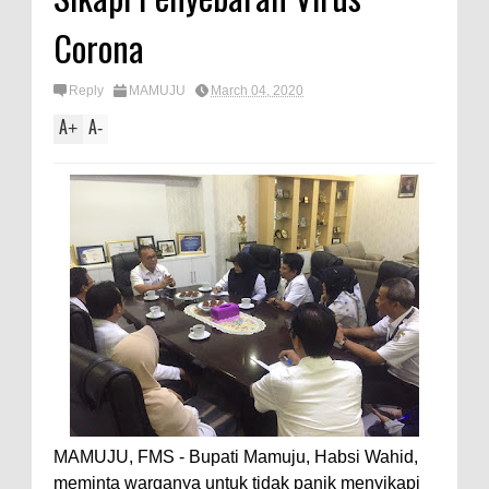
Corona
Reply
MAMUJU
March 04, 2020
A
A
+
-
MAMUJU, FMS - Bupati Mamuju, Habsi Wahid,
meminta warganya untuk tidak panik menyikapi