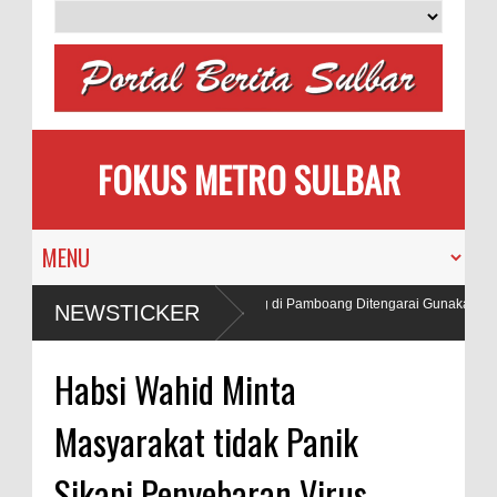
FOKUS METRO SULBAR
s ASN dan
Alat Berat Tambang di Pamboang Ditengarai Gunakan BBM S
NEWSTICKER
Beking
Habsi Wahid Minta
Masyarakat tidak Panik
Sikapi Penyebaran Virus