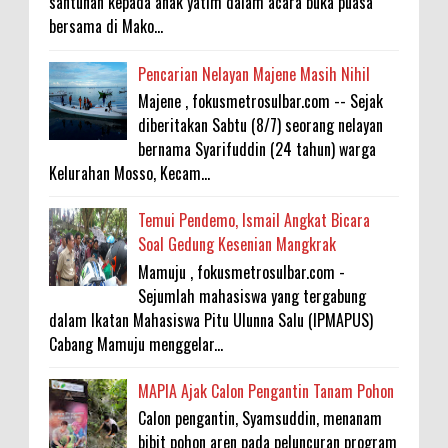
santunan kepada anak yatim dalam acara buka puasa
bersama di Mako...
Pencarian Nelayan Majene Masih Nihil
Majene , fokusmetrosulbar.com -- Sejak
diberitakan Sabtu (8/7) seorang nelayan
bernama Syarifuddin (24 tahun) warga
Kelurahan Mosso, Kecam...
Temui Pendemo, Ismail Angkat Bicara
Soal Gedung Kesenian Mangkrak
Mamuju , fokusmetrosulbar.com -
Sejumlah mahasiswa yang tergabung
dalam Ikatan Mahasiswa Pitu Ulunna Salu (IPMAPUS)
Cabang Mamuju menggelar...
MAPIA Ajak Calon Pengantin Tanam Pohon
Calon pengantin, Syamsuddin, menanam
bibit pohon aren pada peluncuran program