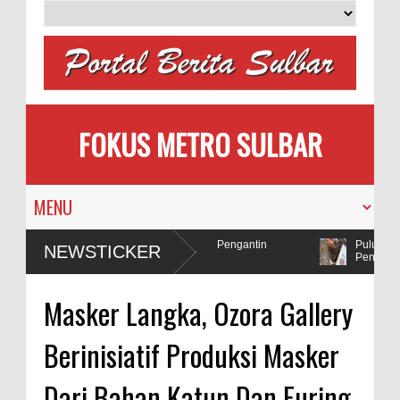
FOKUS METRO SULBAR
emilih
MAPIA Ajak Calon Pengantin
Puluhan AC
NEWSTICKER
Tanam Pohon
Penadah
lda Sulbar Selidiki Dugaan Penggunaan Bahan Peledak di Tambang
Masker Langka, Ozora Gallery
Berinisiatif Produksi Masker
Dari Bahan Katun Dan Furing