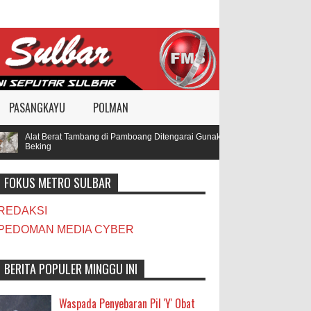
PASANGKAYU
POLMAN
Alat Berat Tambang di Pamboang Ditengarai Gunakan BBM Subsidi, Oknum TNI
Beking
FOKUS METRO SULBAR
REDAKSI
PEDOMAN MEDIA CYBER
BERITA POPULER MINGGU INI
Waspada Penyebaran Pil 'Y' Obat