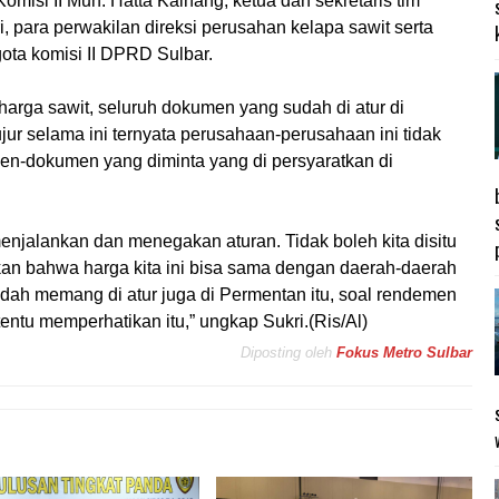
Komisi II Muh. Hatta Kainang, ketua dan sekretaris tim
, para perwakilan direksi perusahan kelapa sawit serta
ota komisi II DPRD Sulbar.
rga sawit, seluruh dokumen yang sudah di atur di
ujur selama ini ternyata perusahaan-perusahaan ini tidak
en-dokumen yang diminta yang di persyaratkan di
njalankan dan menegakan aturan. Tidak boleh kita disitu
kan bahwa harga kita ini bisa sama dengan daerah-daerah
udah memang di atur juga di Permentan itu, soal rendemen
 tentu memperhatikan itu,” ungkap Sukri.(Ris/Al)
Diposting oleh
Fokus Metro Sulbar