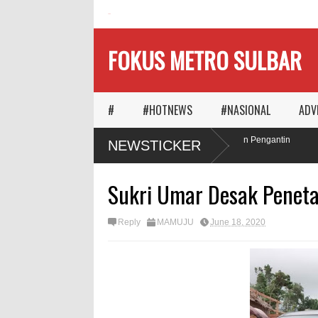
HOME
FOKUS METRO SULBAR
#
#HOTNEWS
#NASIONAL
ADV
Ketika Waktu Memilih
MAPIA Ajak Calon Pengantin
NEWSTICKER
Panggungnya
Tanam Pohon
Sukri Umar Desak Peneta
Reply
MAMUJU
June 18, 2020