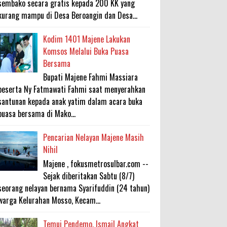
sembako secara gratis kepada 200 KK yang
kurang mampu di Desa Beroangin dan Desa...
Kodim 1401 Majene Lakukan
Komsos Melalui Buka Puasa
Bersama
Bupati Majene Fahmi Massiara
beserta Ny Fatmawati Fahmi saat menyerahkan
santunan kepada anak yatim dalam acara buka
puasa bersama di Mako...
Pencarian Nelayan Majene Masih
Nihil
Majene , fokusmetrosulbar.com --
Sejak diberitakan Sabtu (8/7)
seorang nelayan bernama Syarifuddin (24 tahun)
warga Kelurahan Mosso, Kecam...
Temui Pendemo, Ismail Angkat