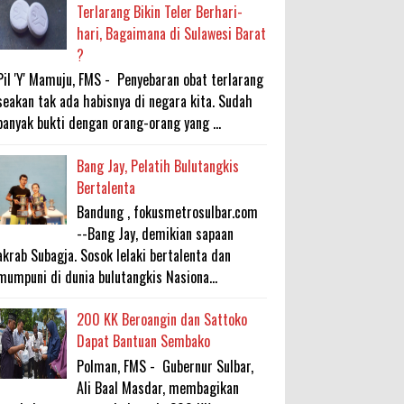
Terlarang Bikin Teler Berhari-
hari, Bagaimana di Sulawesi Barat
?
Pil 'Y' Mamuju, FMS - Penyebaran obat terlarang
seakan tak ada habisnya di negara kita. Sudah
banyak bukti dengan orang-orang yang ...
Bang Jay, Pelatih Bulutangkis
Bertalenta
Bandung , fokusmetrosulbar.com
--Bang Jay, demikian sapaan
akrab Subagja. Sosok lelaki bertalenta dan
mumpuni di dunia bulutangkis Nasiona...
200 KK Beroangin dan Sattoko
Dapat Bantuan Sembako
Polman, FMS - Gubernur Sulbar,
Ali Baal Masdar, membagikan