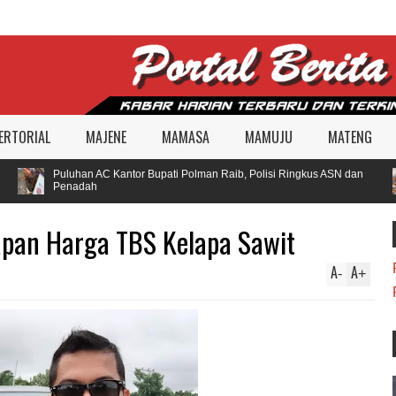
ERTORIAL
MAJENE
MAMASA
MAMUJU
MATENG
Puluhan AC Kantor Bupati Polman Raib, Polisi Ringkus ASN dan
Penadah
pan Harga TBS Kelapa Sawit
A
A
-
+