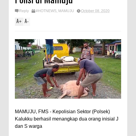
Reply
#HOTNEWS
,
MAMUJU
October 08, 2020
A
A
+
-
MAMUJU, FMS - Kepolisian Sektor (Polsek)
Kalukku berhasil menangkap dua orang inisial J
dan S warga