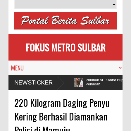
FOKUS METRO SULBAR
MAPIA Ajak Calon Pengantin
Puluhan AC Kantor Bupati Pol
NEWSTICKER
Tanam Pohon
Penadah
ki Dugaan Penggunaan Bahan Peledak di Tambang
220 Kilogram Daging Penyu
Kering Berhasil Diamankan
Polisi di Mamuju