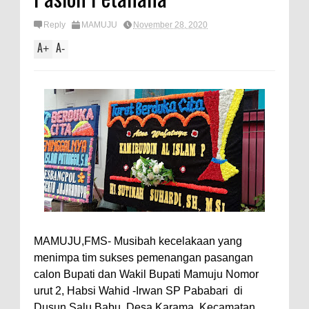
Reply
MAMUJU
November 28, 2020
A
A
+
-
MAMUJU,FMS- Musibah kecelakaan yang
menimpa tim sukses pemenangan pasangan
calon Bupati dan Wakil Bupati Mamuju Nomor
urut 2, Habsi Wahid -Irwan SP Pababari di
Dusun Salu Babu, Desa Karama, Kecamatan